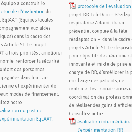
 équipe a construit le
protocole de l’évaluation
rotocole d’évaluation
du
projet RR TéléDom – Réadapt
t EqlAAT (Equipes locales
respiratoire à domicile en
ompagnement aux aides
présentiel couplée à la télé
iques) dans le cadre des
réadaptation – dans le cadre
s Article 51. Le projet
projets Article 51. Le dispositi
T a trois priorités : améliorer
pour objectifs de créer une of
onomie, renforcer la sécurité
innovante et mixte de prise e
confort des personnes
charge de RR, d’améliorer la 
pagnées dans leur vie
en charge des patients, de
dienne et expérimenter de
renforcer les connaissances e
aux modes de financement.
coordination des professionne
ltez notre
de réaliser des gains d’efficie
valuation ex-post de
Consultez notre
’expérimentation EqLAAT.
évaluation intermédiaire
l’expérimentation RR