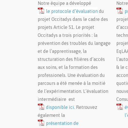
Notre équipe a développé
Notre
le protocole d’évaluation
du
p
projet Occitadys dans le cadre des
proje
projets Article 51.
Le projet
d’acc
Occitadys a trois priorités : la
techn
prévention des troubles du langage
projet
et de l’apprentissage, la
EqLAA
structuration des filières d’accès
l’aut
aux soins, et la formation des
& le 
professionels. Une évaluation du
accom
parcours a été menée à la moitié
quoti
de l’expérimentation. L’évaluation
nouve
intermédiaire est
Consu
disponible ici
. Retrouvez
é
également la
l
présentation de