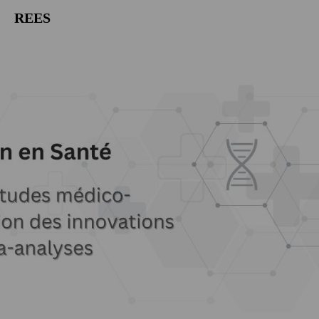
REES
Nos Actualités
Qui sommes nous?
Nos Partenaires
Nos Solutions
Nos Travaux
Contactez-nous