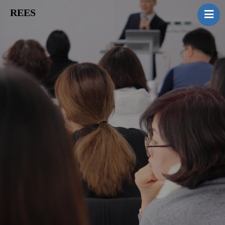
REES
Nos Actualités
Qui sommes nous?
Nos Partenaires
Nos Solutions
Nos Travaux
Contactez-nous